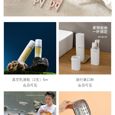
真空乳液瓶（2支）5m
旅行漱口杯
会员可见
会员可见