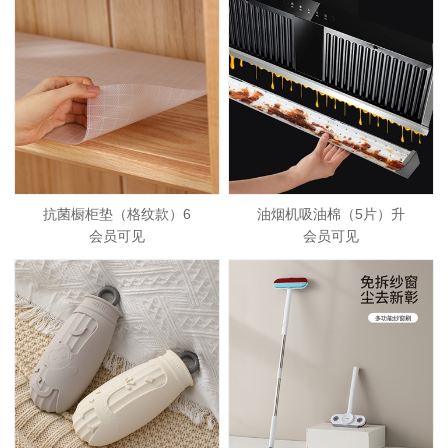
抗菌橱柜垫（格纹款）6
油烟机吸油棉（5片）升
会员可见
会员可见