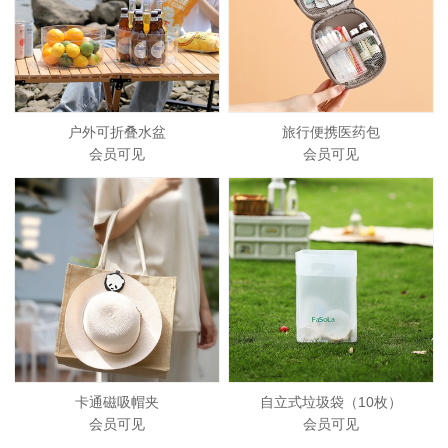
户外可折叠水盆
旅行便携医药包
会员可见
会员可见
卡通磁吸帽夹
自立式垃圾袋（10枚）
会员可见
会员可见