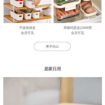
手提收纳盒
滑梯鸡蛋盒(1688禁
会员可见
会员可见
居家日用