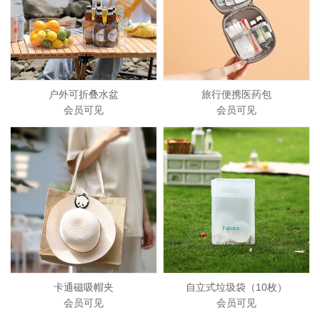
户外可折叠水盆
旅行便携医药包
会员可见
会员可见
卡通磁吸帽夹
自立式垃圾袋（10枚）
会员可见
会员可见