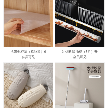
抗菌橱柜垫（格纹款）6
油烟机吸油棉（5片）升
会员可见
会员可见