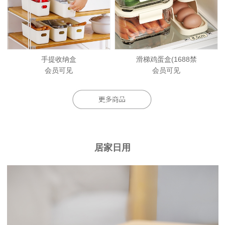
手提收纳盒
滑梯鸡蛋盒(1688禁
会员可见
会员可见
居家日用