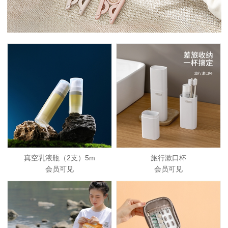
真空乳液瓶（2支）5m
旅行漱口杯
会员可见
会员可见