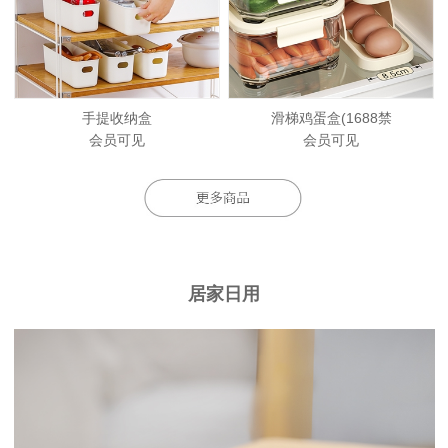
手提收纳盒
滑梯鸡蛋盒(1688禁
会员可见
会员可见
居家日用