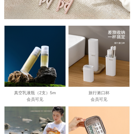
真空乳液瓶（2支）5m
旅行漱口杯
会员可见
会员可见