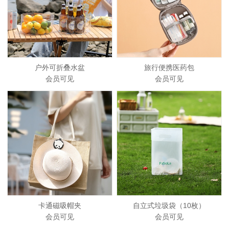
户外可折叠水盆
旅行便携医药包
会员可见
会员可见
卡通磁吸帽夹
自立式垃圾袋（10枚）
会员可见
会员可见