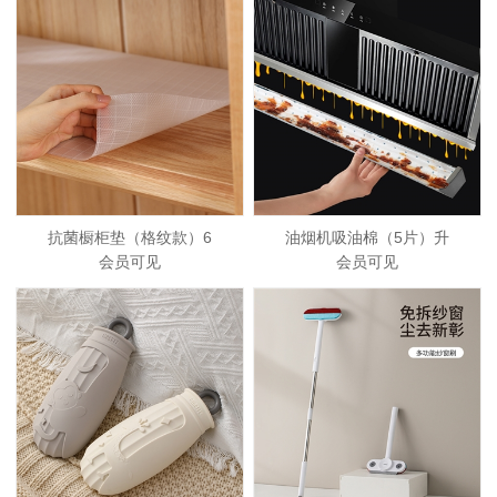
抗菌橱柜垫（格纹款）6
油烟机吸油棉（5片）升
会员可见
会员可见