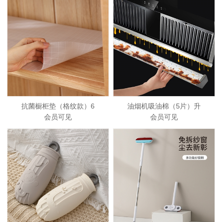
抗菌橱柜垫（格纹款）6
油烟机吸油棉（5片）升
会员可见
会员可见