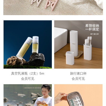
真空乳液瓶（2支）5m
旅行漱口杯
会员可见
会员可见