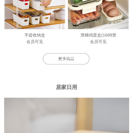
手提收纳盒
滑梯鸡蛋盒(1688禁
会员可见
会员可见
居家日用