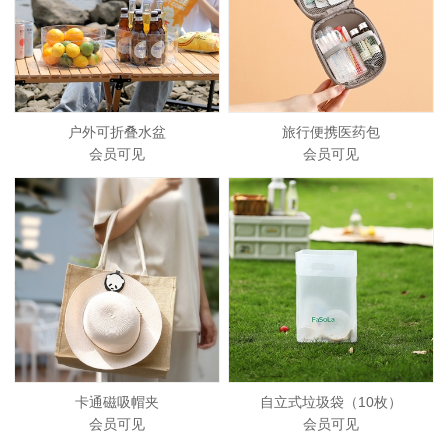
户外可折叠水盆
旅行便携医药包
会员可见
会员可见
卡通磁吸帽夹
自立式垃圾袋（10枚）
会员可见
会员可见