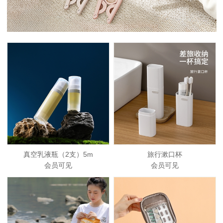
真空乳液瓶（2支）5m
旅行漱口杯
会员可见
会员可见