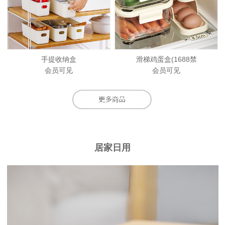
手提收纳盒
滑梯鸡蛋盒(1688禁
会员可见
会员可见
居家日用