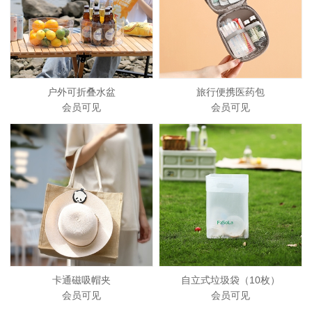
户外可折叠水盆
旅行便携医药包
会员可见
会员可见
卡通磁吸帽夹
自立式垃圾袋（10枚）
会员可见
会员可见