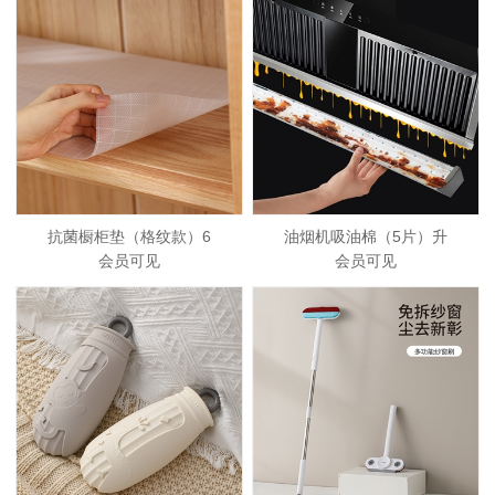
抗菌橱柜垫（格纹款）6
油烟机吸油棉（5片）升
会员可见
会员可见