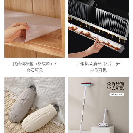
抗菌橱柜垫（格纹款）6
油烟机吸油棉（5片）升
会员可见
会员可见