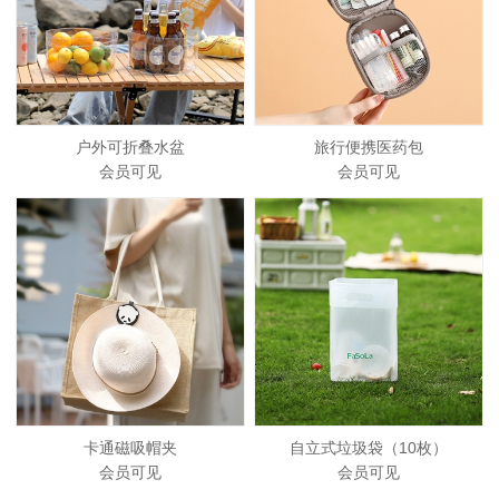
户外可折叠水盆
旅行便携医药包
会员可见
会员可见
卡通磁吸帽夹
自立式垃圾袋（10枚）
会员可见
会员可见