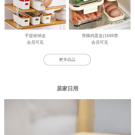
手提收纳盒
滑梯鸡蛋盒(1688禁
会员可见
会员可见
居家日用