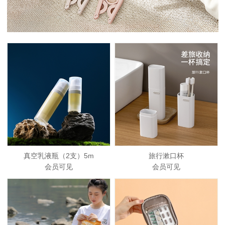
真空乳液瓶（2支）5m
旅行漱口杯
会员可见
会员可见