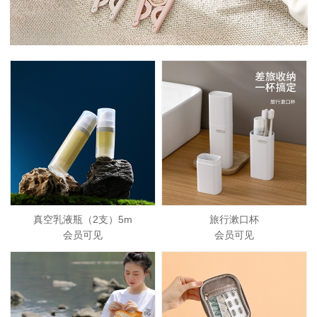
真空乳液瓶（2支）5m
旅行漱口杯
会员可见
会员可见