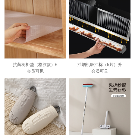
抗菌橱柜垫（格纹款）6
油烟机吸油棉（5片）升
会员可见
会员可见