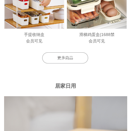
手提收纳盒
滑梯鸡蛋盒(1688禁
会员可见
会员可见
居家日用