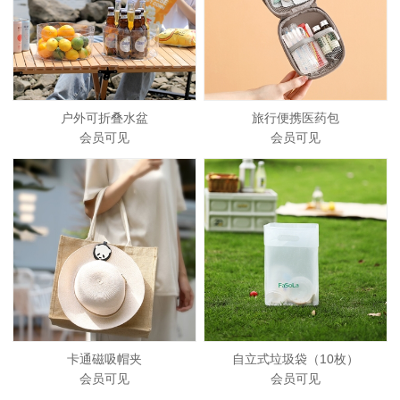
户外可折叠水盆
旅行便携医药包
会员可见
会员可见
卡通磁吸帽夹
自立式垃圾袋（10枚）
会员可见
会员可见