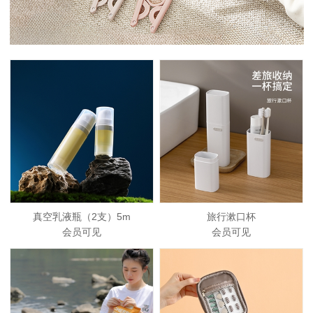
真空乳液瓶（2支）5m
旅行漱口杯
会员可见
会员可见