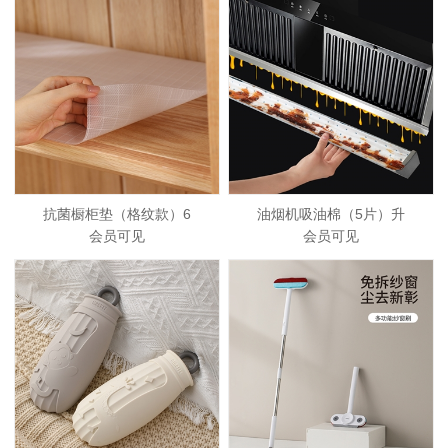
抗菌橱柜垫（格纹款）6
油烟机吸油棉（5片）升
会员可见
会员可见