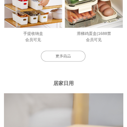
手提收纳盒
滑梯鸡蛋盒(1688禁
会员可见
会员可见
居家日用