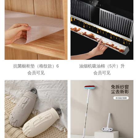
抗菌橱柜垫（格纹款）6
油烟机吸油棉（5片）升
会员可见
会员可见