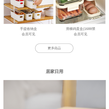
手提收纳盒
滑梯鸡蛋盒(1688禁
会员可见
会员可见
居家日用