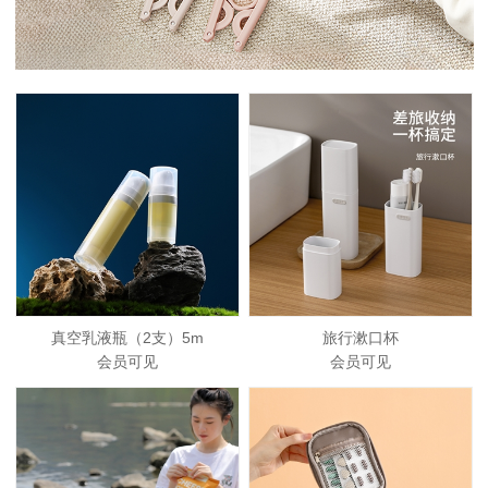
真空乳液瓶（2支）5m
旅行漱口杯
会员可见
会员可见