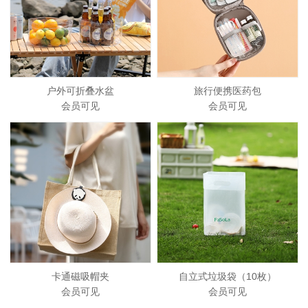
户外可折叠水盆
旅行便携医药包
会员可见
会员可见
卡通磁吸帽夹
自立式垃圾袋（10枚）
会员可见
会员可见