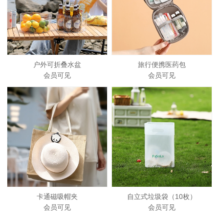
户外可折叠水盆
旅行便携医药包
会员可见
会员可见
卡通磁吸帽夹
自立式垃圾袋（10枚）
会员可见
会员可见