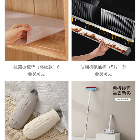
抗菌橱柜垫（格纹款）6
油烟机吸油棉（5片）升
会员可见
会员可见