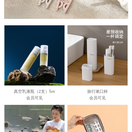
真空乳液瓶（2支）5m
旅行漱口杯
会员可见
会员可见