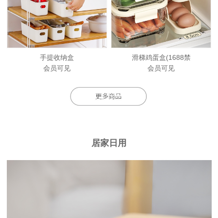
手提收纳盒
滑梯鸡蛋盒(1688禁
会员可见
会员可见
居家日用