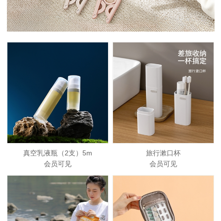
真空乳液瓶（2支）5m
旅行漱口杯
会员可见
会员可见