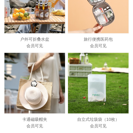
户外可折叠水盆
旅行便携医药包
会员可见
会员可见
卡通磁吸帽夹
自立式垃圾袋（10枚）
会员可见
会员可见