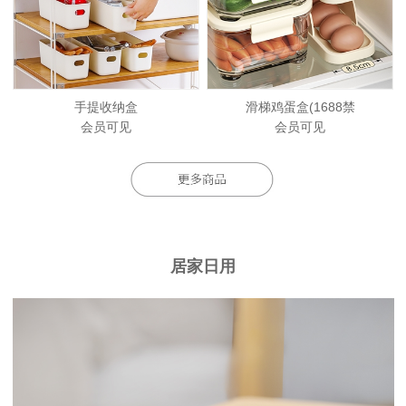
手提收纳盒
滑梯鸡蛋盒(1688禁
会员可见
会员可见
居家日用