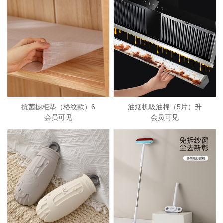
抗菌橱柜垫（格纹款）6
油烟机吸油棉（5片）升
会员可见
会员可见